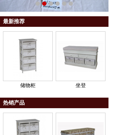
最新推荐
储物柜
坐登
热销产品